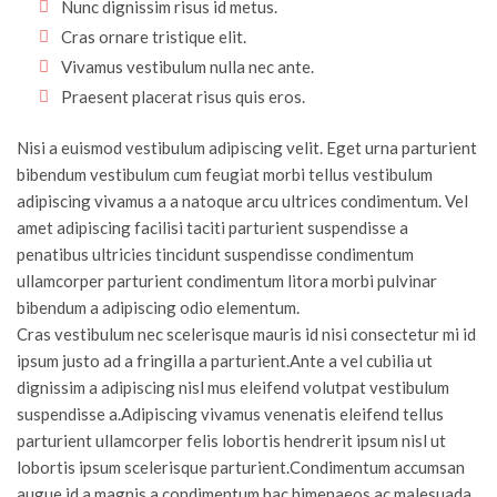
Nunc dignissim risus id metus.
Cras ornare tristique elit.
Vivamus vestibulum nulla nec ante.
Praesent placerat risus quis eros.
Nisi a euismod vestibulum adipiscing velit. Eget urna parturient
bibendum vestibulum cum feugiat morbi tellus vestibulum
adipiscing vivamus a a natoque arcu ultrices condimentum. Vel
amet adipiscing facilisi taciti parturient suspendisse a
penatibus ultricies tincidunt suspendisse condimentum
ullamcorper parturient condimentum litora morbi pulvinar
bibendum a adipiscing odio elementum.
Cras vestibulum nec scelerisque mauris id nisi consectetur mi id
ipsum justo ad a fringilla a parturient.Ante a vel cubilia ut
dignissim a adipiscing nisl mus eleifend volutpat vestibulum
suspendisse a.Adipiscing vivamus venenatis eleifend tellus
parturient ullamcorper felis lobortis hendrerit ipsum nisl ut
lobortis ipsum scelerisque parturient.Condimentum accumsan
augue id a magnis a condimentum hac himenaeos ac malesuada