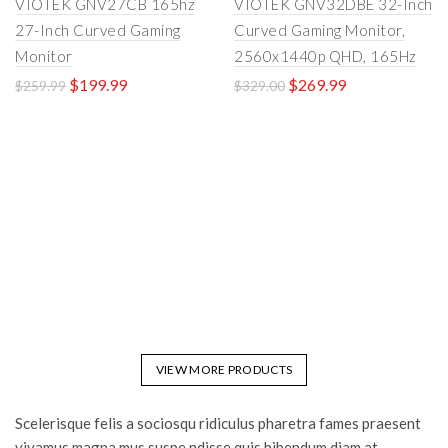
VIOTEK GNV27CB 165hz
VIOTEK GNV32DBE 32-Inch
27-Inch Curved Gaming
Curved Gaming Monitor,
Monitor
2560x1440p QHD, 165Hz
$
199.99
$
269.99
$
259.99
$
329.00
VIEW MORE PRODUCTS
Scelerisque felis a sociosqu ridiculus pharetra fames praesent
vivamus magna mus suspe ndisse quis bibendum diam at