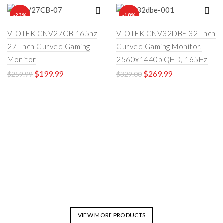
-23%
-18%
VIOTEK GNV27CB 165hz
VIOTEK GNV32DBE 32-Inch
27-Inch Curved Gaming
Curved Gaming Monitor,
Monitor
2560x1440p QHD, 165Hz
$
199.99
$
269.99
$
259.99
$
329.00
VIEW MORE PRODUCTS