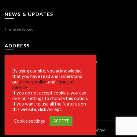
NEWS & UPDATES
Viotek News
ADDRESS
7250 Vorden Parkway, South Bend, IN 46628
By using our site, you acknowledge
that you have read and understand
our
privacy policy
, and
Terms of
SECURE SHOPPING
Service
.
If you do not accept cookies, you can
click on settings to choose this option.
If you want to use all the features on
this website, click Accept.
Cookie settings
ACCEPT
© 2023 Viotek.com. All rights reserved