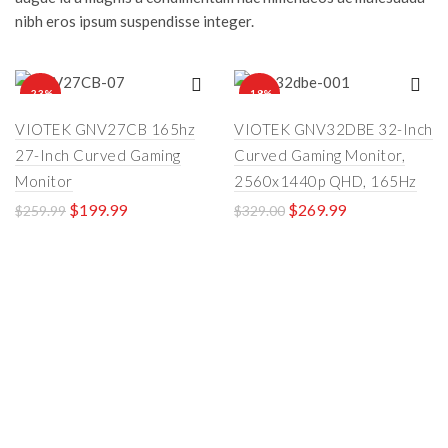
nibh eros ipsum suspendisse integer.
-23%
-18%
VIOTEK GNV27CB 165hz
VIOTEK GNV32DBE 32-Inch
27-Inch Curved Gaming
Curved Gaming Monitor,
Monitor
2560x1440p QHD, 165Hz
$
199.99
$
269.99
$
259.99
$
329.00