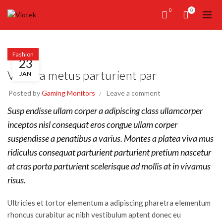
0
0
Fashion
23
Viverra metus parturient par
JAN
Posted by
Gaming Monitors
Leave a comment
Susp endisse ullam corper a adipiscing class ullamcorper
inceptos nisl consequat eros congue ullam corper
suspendisse a penatibus a varius. Montes a platea viva mus
ridiculus consequat parturient parturient pretium nascetur
at cras porta parturient scelerisque ad mollis at in vivamus
risus.
Ultricies et tortor elementum a adipiscing pharetra elementum
rhoncus curabitur ac nibh vestibulum aptent donec eu